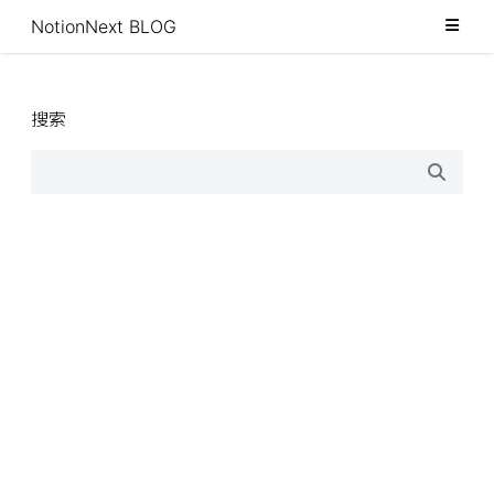
分类
NotionNext BLOG
标签
归档
搜索